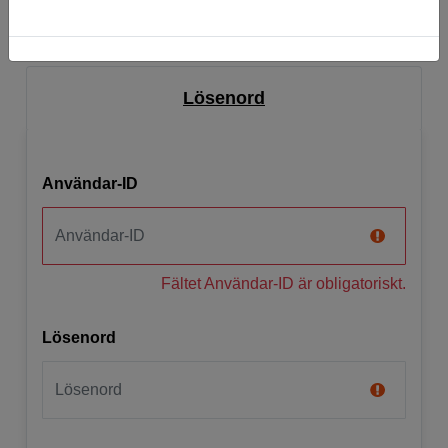
Innan du kan logga in, behöver du registrera dig för att
skapa ett konto
.
Lösenord
Användar-ID
Fältet Användar-ID är obligatoriskt.
Lösenord