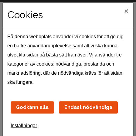
×
Cookies
På denna webbplats använder vi cookies för att ge dig
en bättre användarupplevelse samt att vi ska kunna
utveckla sidan på bästa sätt framöver. Vi använder tre
Välkommen till Mina sidor!
kategorier av cookies; nödvändiga, prestanda och
marknadsföring, där de nödvändiga krävs för att sidan
På Mina Sidor finner du våra tjänster
ska fungera.
för självservice. Här kan du med hjälp
av dina inloggningsuppgifter se
Godkänn alla
Endast nödvändiga
hyresavier samt skapa
serviceanmälningar.
Inställningar